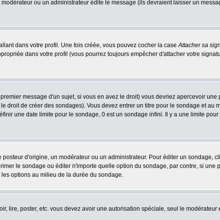
n modérateur ou un administrateur édite le message (ils devraient laisser un message 
llant dans votre profil. Une fois créée, vous pouvez cocher la case
Attacher sa sig
ropriée dans votre profil (vous pourrez toujours empêcher d'attacher votre signatu
 premier message d'un sujet, si vous en avez le droit) vous devriez apercevoir une 
le droit de créer des sondages). Vous devez entrer un titre pour le sondage et au
nir une date limite pour le sondage, 0 est un sondage infini. Il y a une limite pour 
teur d'origine, un modérateur ou un administrateur. Pour éditer un sondage, cliqu
imer le sondage ou éditer n'importe quelle option du sondage, par contre, si une pe
 les options au milieu de la durée du sondage.
oir, lire, poster, etc. vous devez avoir une autorisation spéciale, seul le modérateu