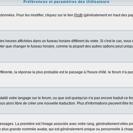
Préférences et paramètres des Utilisateurs
données. Pour les modifier, cliquez sur le lien
Profil
(généralement en haut des page
es heures affichées dans un fuseau horaire différent du votre. Si c'est le cas, vous
oter que changer le fuseau horaire, comme la plupart des autres options peut uniquem
différente, la réponse la plus probable est le passage à l'heure d'été. le forum n'a p
nstallé votre langage sur le forum, ou que soit quelqu'un n'a pas encore traduit ce 
vous alors libre de créer une nouvelle traduction. Plus d'informations peuvent être t
s messages. La première est l'image associée avec votre rang, générallement elles 
ge plus grande nommée avatar, qui est généralement unique ou personnelle à chaque ut