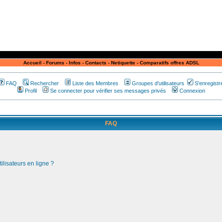
Accueil
-
Forums
-
Infos
-
Contacts
-
Netiquette
-
Comparatifs offres ADSL
FAQ
Rechercher
Liste des Membres
Groupes d'utilisateurs
S'enregistr
Profil
Se connecter pour vérifier ses messages privés
Connexion
FAQ
ilisateurs en ligne ?