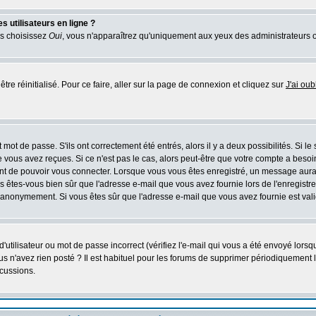
 utilisateurs en ligne ?
us choisissez
Oui
, vous n'apparaîtrez qu'uniquement aux yeux des administrateurs 
tre réinitialisé. Pour ce faire, aller sur la page de connexion et cliquez sur
J'ai ou
mot de passe. S'ils ont correctement été entrés, alors il y a deux possibilités. Si l
 vous avez reçues. Si ce n'est pas le cas, alors peut-être que votre compte a besoi
ant de pouvoir vous connecter. Lorsque vous vous êtes enregistré, un message aurait
ors êtes-vous bien sûr que l'adresse e-mail que vous avez fournie lors de l'enregistre
 anonymement. Si vous êtes sûr que l'adresse e-mail que vous avez fournie est valid
utilisateur ou mot de passe incorrect (vérifiez l'e-mail qui vous a été envoyé lors
s n'avez rien posté ? Il est habituel pour les forums de supprimer périodiquement les
cussions.