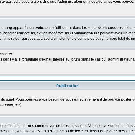
n avatar, cela voudra alors dire que l'administrateur en a décidé ainsi, vous pouve
un rang apparaît sous votre nom d'utilisateur dans les sujets de discussions et dans v
ertains utilisateurs, ex: les modérateurs et administrateurs peuvent avoir un rang 
dministrateur qui vous abaissera simplement le compte de votre nombre total de 
nnecter !
ens via le formulaire d'e-mail intégré au forum (dans le cas où l'administrateur aurai
Publication
ge du sujet. Vous pourriez avoir besoin de vous enregistrer avant de pouvoir poster u
z voter, etc.
)
eulement éditer ou supprimer vos propres messages. Vous pouvez éditer un message
ssage, vous trouverez un petit morceau de texte en dessous de votre message en re