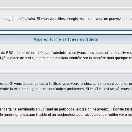
e trucage des résultats). Si vous vous êtes enregistrés et que vous ne pouvez toujo
Mise en forme et Types de Sujets
on du BBCode est déterminée par l'administrateur (vous pouvez aussi le désactiver
] à la place de < et >, et offrent un meilleur contrôle sur la manière dont quelque c
dessus. Si vous êtes autorisés à l'utiliser, vous vous rendrez certainement comptes
détruire la mise en page ou causer d'autres problèmes. Si le HTML est activé, vous
ertains sentiments en utilisant un petit code, ex: :) signifie joyeux, :( signifie tri
te rendre un message illisible et un modérateur pourrait décider de l'éditer voire 