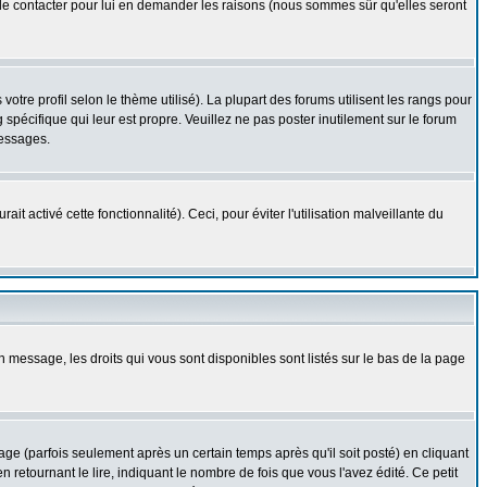
z le contacter pour lui en demander les raisons (nous sommes sûr qu'elles seront
otre profil selon le thème utilisé). La plupart des forums utilisent les rangs pour
spécifique qui leur est propre. Veuillez ne pas poster inutilement sur le forum
messages.
t activé cette fonctionnalité). Ceci, pour éviter l'utilisation malveillante du
n message, les droits qui vous sont disponibles sont listés sur le bas de la page
 (parfois seulement après un certain temps après qu'il soit posté) en cliquant
tournant le lire, indiquant le nombre de fois que vous l'avez édité. Ce petit