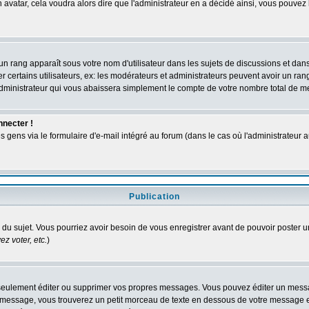
n avatar, cela voudra alors dire que l'administrateur en a décidé ainsi, vous pouve
un rang apparaît sous votre nom d'utilisateur dans les sujets de discussions et dans v
ertains utilisateurs, ex: les modérateurs et administrateurs peuvent avoir un rang 
dministrateur qui vous abaissera simplement le compte de votre nombre total de 
nnecter !
ens via le formulaire d'e-mail intégré au forum (dans le cas où l'administrateur aurai
Publication
ge du sujet. Vous pourriez avoir besoin de vous enregistrer avant de pouvoir poster u
z voter, etc.
)
eulement éditer ou supprimer vos propres messages. Vous pouvez éditer un message
ssage, vous trouverez un petit morceau de texte en dessous de votre message en re