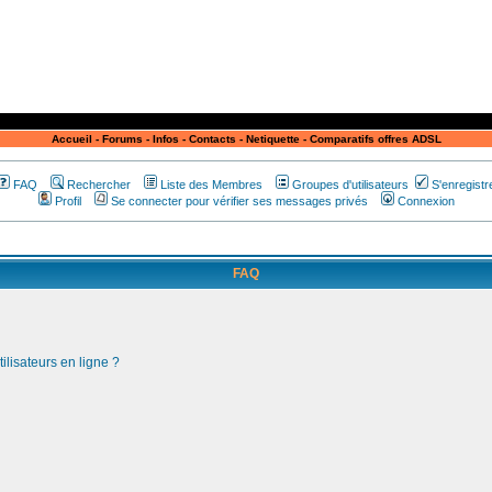
Accueil
-
Forums
-
Infos
-
Contacts
-
Netiquette
-
Comparatifs offres ADSL
FAQ
Rechercher
Liste des Membres
Groupes d'utilisateurs
S'enregistr
Profil
Se connecter pour vérifier ses messages privés
Connexion
FAQ
ilisateurs en ligne ?