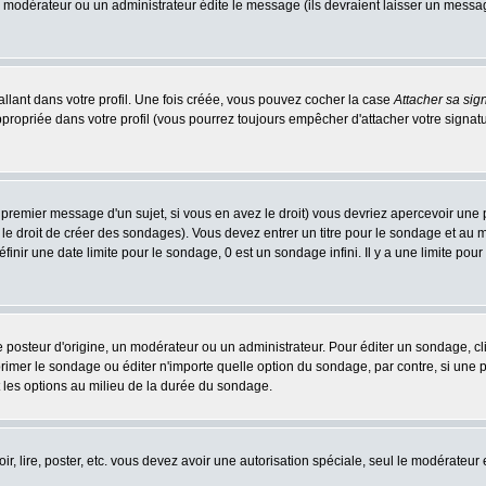
n modérateur ou un administrateur édite le message (ils devraient laisser un message 
llant dans votre profil. Une fois créée, vous pouvez cocher la case
Attacher sa sig
ropriée dans votre profil (vous pourrez toujours empêcher d'attacher votre signatu
 premier message d'un sujet, si vous en avez le droit) vous devriez apercevoir une 
le droit de créer des sondages). Vous devez entrer un titre pour le sondage et au
nir une date limite pour le sondage, 0 est un sondage infini. Il y a une limite pour 
teur d'origine, un modérateur ou un administrateur. Pour éditer un sondage, cliqu
imer le sondage ou éditer n'importe quelle option du sondage, par contre, si une pe
 les options au milieu de la durée du sondage.
oir, lire, poster, etc. vous devez avoir une autorisation spéciale, seul le modérateu