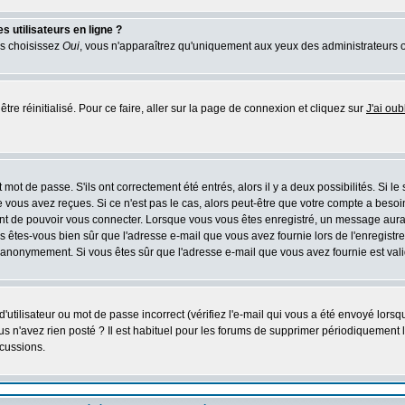
 utilisateurs en ligne ?
us choisissez
Oui
, vous n'apparaîtrez qu'uniquement aux yeux des administrateurs 
tre réinitialisé. Pour ce faire, aller sur la page de connexion et cliquez sur
J'ai ou
mot de passe. S'ils ont correctement été entrés, alors il y a deux possibilités. Si l
 vous avez reçues. Si ce n'est pas le cas, alors peut-être que votre compte a besoi
ant de pouvoir vous connecter. Lorsque vous vous êtes enregistré, un message aurait
ors êtes-vous bien sûr que l'adresse e-mail que vous avez fournie lors de l'enregistre
 anonymement. Si vous êtes sûr que l'adresse e-mail que vous avez fournie est valid
utilisateur ou mot de passe incorrect (vérifiez l'e-mail qui vous a été envoyé lors
s n'avez rien posté ? Il est habituel pour les forums de supprimer périodiquement les
cussions.