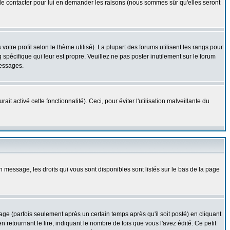
z le contacter pour lui en demander les raisons (nous sommes sûr qu'elles seront
otre profil selon le thème utilisé). La plupart des forums utilisent les rangs pour
spécifique qui leur est propre. Veuillez ne pas poster inutilement sur le forum
messages.
t activé cette fonctionnalité). Ceci, pour éviter l'utilisation malveillante du
n message, les droits qui vous sont disponibles sont listés sur le bas de la page
 (parfois seulement après un certain temps après qu'il soit posté) en cliquant
tournant le lire, indiquant le nombre de fois que vous l'avez édité. Ce petit