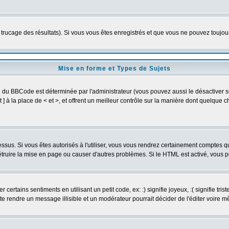
e trucage des résultats). Si vous vous êtes enregistrés et que vous ne pouvez toujo
Mise en forme et Types de Sujets
on du BBCode est déterminée par l'administrateur (vous pouvez aussi le désactiver
] à la place de < et >, et offrent un meilleur contrôle sur la manière dont quelque c
dessus. Si vous êtes autorisés à l'utiliser, vous vous rendrez certainement comptes
détruire la mise en page ou causer d'autres problèmes. Si le HTML est activé, vous
ertains sentiments en utilisant un petit code, ex: :) signifie joyeux, :( signifie tri
te rendre un message illisible et un modérateur pourrait décider de l'éditer voire 