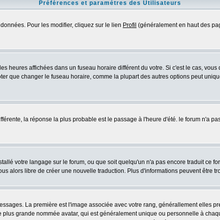
Préférences et paramètres des Utilisateurs
données. Pour les modifier, cliquez sur le lien
Profil
(généralement en haut des page
es heures affichées dans un fuseau horaire différent du votre. Si c'est le cas, vous
oter que changer le fuseau horaire, comme la plupart des autres options peut uniquem
différente, la réponse la plus probable est le passage à l'heure d'été. le forum n'a p
nstallé votre langage sur le forum, ou que soit quelqu'un n'a pas encore traduit ce 
vous alors libre de créer une nouvelle traduction. Plus d'informations peuvent être t
s messages. La première est l'image associée avec votre rang, générallement elles 
ge plus grande nommée avatar, qui est généralement unique ou personnelle à chaque ut