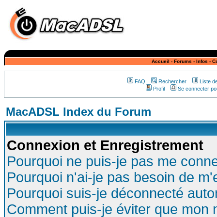
Accueil
-
Forums
-
Infos
-
C
FAQ
Rechercher
Liste 
Profil
Se connecter pou
MacADSL Index du Forum
Connexion et Enregistrement
Pourquoi ne puis-je pas me conne
Pourquoi n'ai-je pas besoin de m'
Pourquoi suis-je déconnecté aut
Comment puis-je éviter que mon no