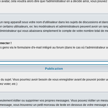
n avatar, cela voudra alors dire que l'administrateur en a décidé ainsi, vous pouve
un rang apparaît sous votre nom d'utilisateur dans les sujets de discussions et dans v
ertains utilisateurs, ex: les modérateurs et administrateurs peuvent avoir un rang 
dministrateur qui vous abaissera simplement le compte de votre nombre total de 
nnecter !
ens via le formulaire d'e-mail intégré au forum (dans le cas où l'administrateur aurai
Publication
ge du sujet. Vous pourriez avoir besoin de vous enregistrer avant de pouvoir poster u
z voter, etc.
)
eulement éditer ou supprimer vos propres messages. Vous pouvez éditer un message
ssage, vous trouverez un petit morceau de texte en dessous de votre message en re