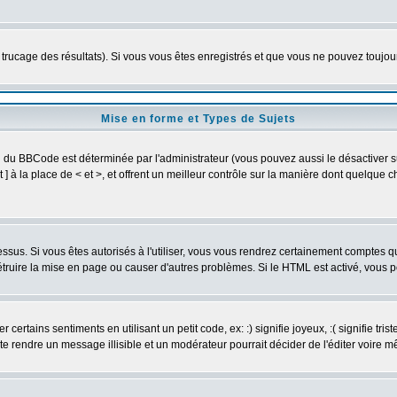
e trucage des résultats). Si vous vous êtes enregistrés et que vous ne pouvez toujo
Mise en forme et Types de Sujets
on du BBCode est déterminée par l'administrateur (vous pouvez aussi le désactiver
] à la place de < et >, et offrent un meilleur contrôle sur la manière dont quelque c
dessus. Si vous êtes autorisés à l'utiliser, vous vous rendrez certainement comptes
détruire la mise en page ou causer d'autres problèmes. Si le HTML est activé, vous
ertains sentiments en utilisant un petit code, ex: :) signifie joyeux, :( signifie tri
te rendre un message illisible et un modérateur pourrait décider de l'éditer voire 