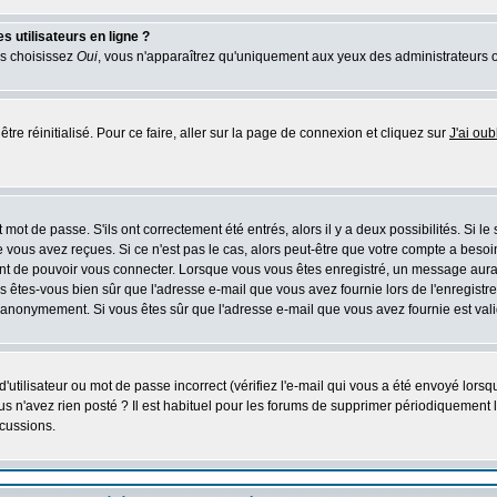
 utilisateurs en ligne ?
us choisissez
Oui
, vous n'apparaîtrez qu'uniquement aux yeux des administrateurs 
tre réinitialisé. Pour ce faire, aller sur la page de connexion et cliquez sur
J'ai ou
mot de passe. S'ils ont correctement été entrés, alors il y a deux possibilités. Si l
 vous avez reçues. Si ce n'est pas le cas, alors peut-être que votre compte a besoi
ant de pouvoir vous connecter. Lorsque vous vous êtes enregistré, un message aurait
ors êtes-vous bien sûr que l'adresse e-mail que vous avez fournie lors de l'enregistre
 anonymement. Si vous êtes sûr que l'adresse e-mail que vous avez fournie est valid
utilisateur ou mot de passe incorrect (vérifiez l'e-mail qui vous a été envoyé lors
s n'avez rien posté ? Il est habituel pour les forums de supprimer périodiquement les
cussions.