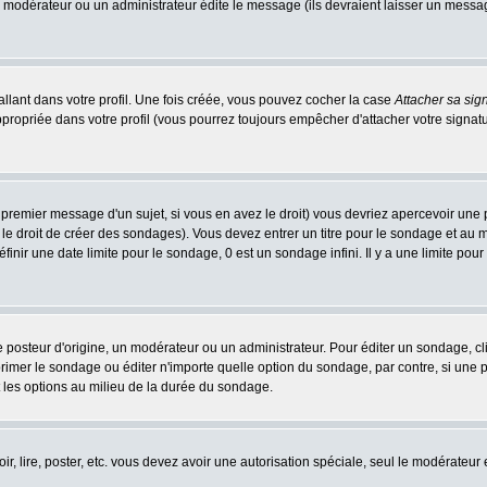
n modérateur ou un administrateur édite le message (ils devraient laisser un message 
llant dans votre profil. Une fois créée, vous pouvez cocher la case
Attacher sa sig
ropriée dans votre profil (vous pourrez toujours empêcher d'attacher votre signatu
 premier message d'un sujet, si vous en avez le droit) vous devriez apercevoir une 
le droit de créer des sondages). Vous devez entrer un titre pour le sondage et au
nir une date limite pour le sondage, 0 est un sondage infini. Il y a une limite pour 
teur d'origine, un modérateur ou un administrateur. Pour éditer un sondage, cliqu
imer le sondage ou éditer n'importe quelle option du sondage, par contre, si une pe
 les options au milieu de la durée du sondage.
oir, lire, poster, etc. vous devez avoir une autorisation spéciale, seul le modérateu