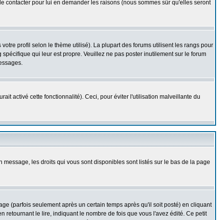
z le contacter pour lui en demander les raisons (nous sommes sûr qu'elles seront
otre profil selon le thème utilisé). La plupart des forums utilisent les rangs pour
spécifique qui leur est propre. Veuillez ne pas poster inutilement sur le forum
messages.
t activé cette fonctionnalité). Ceci, pour éviter l'utilisation malveillante du
n message, les droits qui vous sont disponibles sont listés sur le bas de la page
 (parfois seulement après un certain temps après qu'il soit posté) en cliquant
tournant le lire, indiquant le nombre de fois que vous l'avez édité. Ce petit