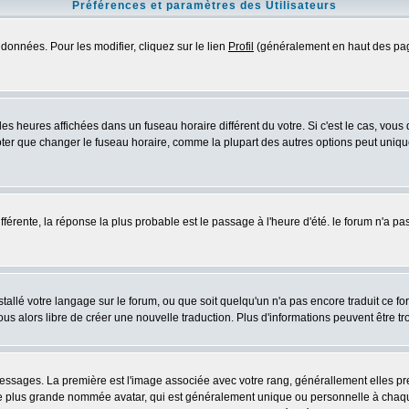
Préférences et paramètres des Utilisateurs
données. Pour les modifier, cliquez sur le lien
Profil
(généralement en haut des page
es heures affichées dans un fuseau horaire différent du votre. Si c'est le cas, vous
oter que changer le fuseau horaire, comme la plupart des autres options peut uniquem
différente, la réponse la plus probable est le passage à l'heure d'été. le forum n'a p
nstallé votre langage sur le forum, ou que soit quelqu'un n'a pas encore traduit ce 
vous alors libre de créer une nouvelle traduction. Plus d'informations peuvent être t
s messages. La première est l'image associée avec votre rang, générallement elles 
ge plus grande nommée avatar, qui est généralement unique ou personnelle à chaque ut