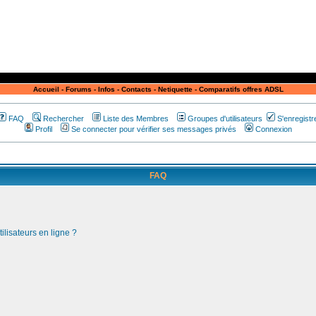
Accueil
-
Forums
-
Infos
-
Contacts
-
Netiquette
-
Comparatifs offres ADSL
FAQ
Rechercher
Liste des Membres
Groupes d'utilisateurs
S'enregistr
Profil
Se connecter pour vérifier ses messages privés
Connexion
FAQ
ilisateurs en ligne ?