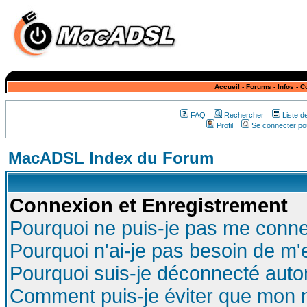
Accueil
-
Forums
-
Infos
-
C
FAQ
Rechercher
Liste 
Profil
Se connecter pou
MacADSL Index du Forum
Connexion et Enregistrement
Pourquoi ne puis-je pas me conne
Pourquoi n'ai-je pas besoin de m'
Pourquoi suis-je déconnecté aut
Comment puis-je éviter que mon no