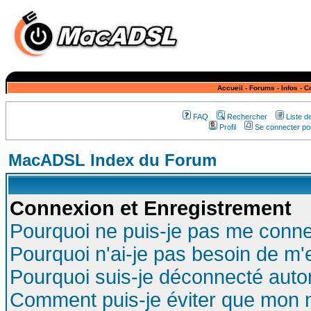
Accueil
-
Forums
-
Infos
-
C
FAQ
Rechercher
Liste 
Profil
Se connecter pou
MacADSL Index du Forum
Connexion et Enregistrement
Pourquoi ne puis-je pas me conne
Pourquoi n'ai-je pas besoin de m'
Pourquoi suis-je déconnecté aut
Comment puis-je éviter que mon no