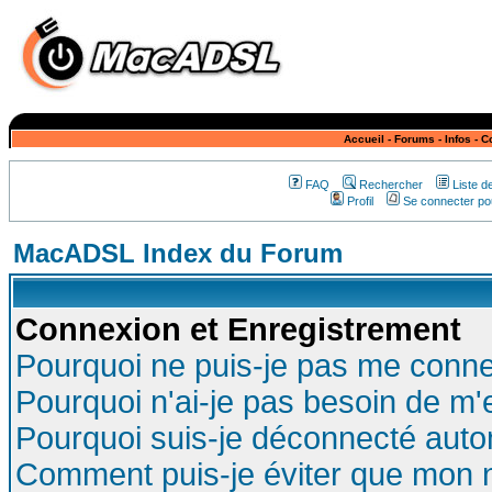
Accueil
-
Forums
-
Infos
-
C
FAQ
Rechercher
Liste 
Profil
Se connecter pou
MacADSL Index du Forum
Connexion et Enregistrement
Pourquoi ne puis-je pas me conne
Pourquoi n'ai-je pas besoin de m'
Pourquoi suis-je déconnecté aut
Comment puis-je éviter que mon no