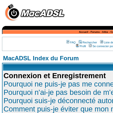
Accueil
-
Forums
-
Infos
-
C
FAQ
Rechercher
Liste 
Profil
Se connecter pou
MacADSL Index du Forum
Connexion et Enregistrement
Pourquoi ne puis-je pas me conne
Pourquoi n'ai-je pas besoin de m'
Pourquoi suis-je déconnecté aut
Comment puis-je éviter que mon no