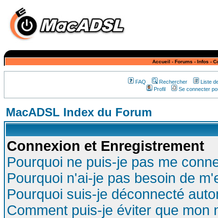
Accueil
-
Forums
-
Infos
-
C
FAQ
Rechercher
Liste 
Profil
Se connecter pou
MacADSL Index du Forum
Connexion et Enregistrement
Pourquoi ne puis-je pas me conne
Pourquoi n'ai-je pas besoin de m'
Pourquoi suis-je déconnecté aut
Comment puis-je éviter que mon no