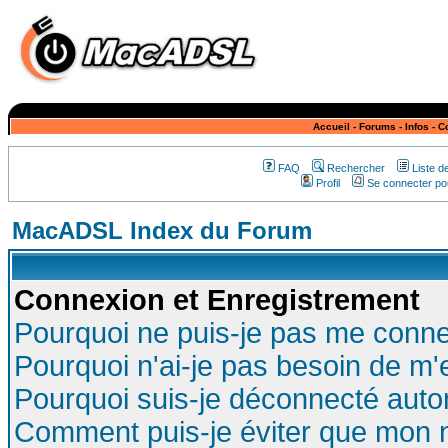
Accueil
-
Forums
-
Infos
-
C
FAQ
Rechercher
Liste 
Profil
Se connecter pou
MacADSL Index du Forum
Connexion et Enregistrement
Pourquoi ne puis-je pas me conne
Pourquoi n'ai-je pas besoin de m'
Pourquoi suis-je déconnecté aut
Comment puis-je éviter que mon no