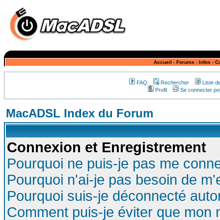
Accueil
-
Forums
-
Infos
-
C
FAQ
Rechercher
Liste 
Profil
Se connecter pou
MacADSL Index du Forum
Connexion et Enregistrement
Pourquoi ne puis-je pas me conne
Pourquoi n'ai-je pas besoin de m'
Pourquoi suis-je déconnecté aut
Comment puis-je éviter que mon no