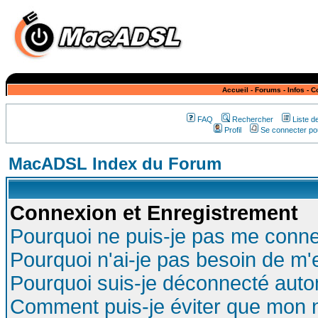
Accueil
-
Forums
-
Infos
-
C
FAQ
Rechercher
Liste 
Profil
Se connecter pou
MacADSL Index du Forum
Connexion et Enregistrement
Pourquoi ne puis-je pas me conne
Pourquoi n'ai-je pas besoin de m'
Pourquoi suis-je déconnecté aut
Comment puis-je éviter que mon no