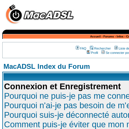
Accueil
-
Forums
-
Infos
-
C
FAQ
Rechercher
Liste 
Profil
Se connecter pou
MacADSL Index du Forum
Connexion et Enregistrement
Pourquoi ne puis-je pas me conne
Pourquoi n'ai-je pas besoin de m'
Pourquoi suis-je déconnecté aut
Comment puis-je éviter que mon no