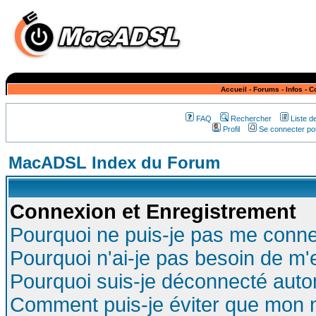
Accueil
-
Forums
-
Infos
-
C
FAQ
Rechercher
Liste 
Profil
Se connecter pou
MacADSL Index du Forum
Connexion et Enregistrement
Pourquoi ne puis-je pas me conne
Pourquoi n'ai-je pas besoin de m'
Pourquoi suis-je déconnecté aut
Comment puis-je éviter que mon no