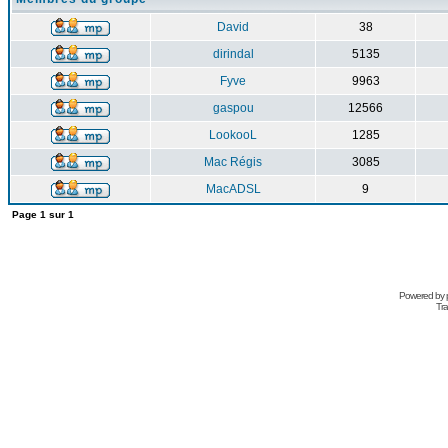
David
38
dirindal
5135
Fyve
9963
gaspou
12566
LookooL
1285
Mac Régis
3085
MacADSL
9
Page
1
sur
1
Powered by
Tra