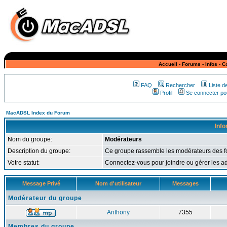
Accueil
-
Forums
-
Infos
-
C
FAQ
Rechercher
Liste 
Profil
Se connecter pou
MacADSL Index du Forum
Info
Nom du groupe:
Modérateurs
Description du groupe:
Ce groupe rassemble les modérateurs des
Votre statut:
Connectez-vous pour joindre ou gérer les
Message Privé
Nom d'utilisateur
Messages
Modérateur du groupe
Anthony
7355
Membres du groupe