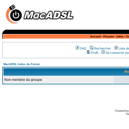
Accueil
-
Forums
-
Infos
-
C
FAQ
Rechercher
Liste 
Profil
Se connecter pou
MacADSL Index du Forum
Re
Non-membre du groupe
Powered by
Tra