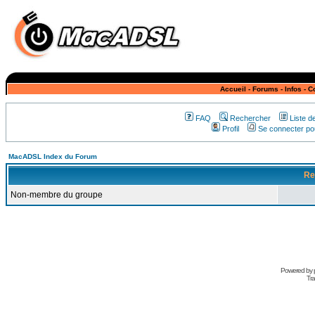
Accueil
-
Forums
-
Infos
-
C
FAQ
Rechercher
Liste 
Profil
Se connecter pou
MacADSL Index du Forum
Re
Non-membre du groupe
Powered by
Tra