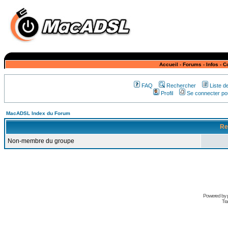
Accueil
-
Forums
-
Infos
-
C
FAQ
Rechercher
Liste 
Profil
Se connecter pou
MacADSL Index du Forum
Re
Non-membre du groupe
Powered by
Tra