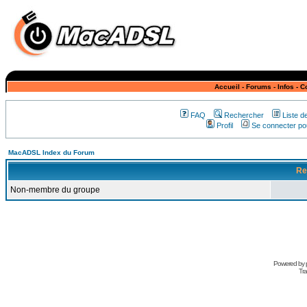
Accueil
-
Forums
-
Infos
-
C
FAQ
Rechercher
Liste 
Profil
Se connecter pou
MacADSL Index du Forum
Re
Non-membre du groupe
Powered by
Tra