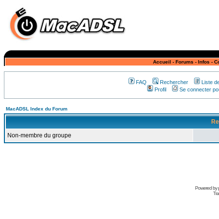
Accueil
-
Forums
-
Infos
-
C
FAQ
Rechercher
Liste 
Profil
Se connecter pou
MacADSL Index du Forum
Re
Non-membre du groupe
Powered by
Tra