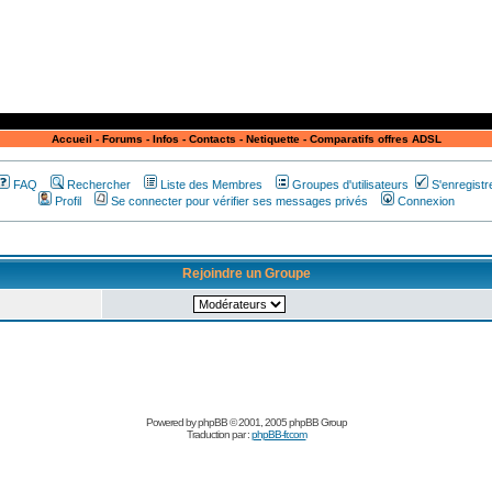
Accueil
-
Forums
-
Infos
-
Contacts
-
Netiquette
-
Comparatifs offres ADSL
FAQ
Rechercher
Liste des Membres
Groupes d'utilisateurs
S'enregistr
Profil
Se connecter pour vérifier ses messages privés
Connexion
Rejoindre un Groupe
Powered by
phpBB
© 2001, 2005 phpBB Group
Traduction par :
phpBB-fr.com