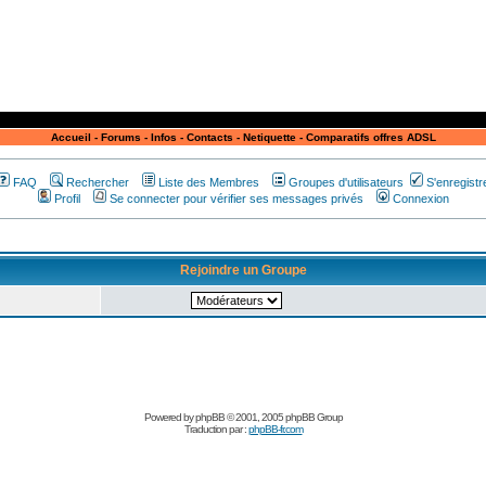
Accueil
-
Forums
-
Infos
-
Contacts
-
Netiquette
-
Comparatifs offres ADSL
FAQ
Rechercher
Liste des Membres
Groupes d'utilisateurs
S'enregistr
Profil
Se connecter pour vérifier ses messages privés
Connexion
Rejoindre un Groupe
Powered by
phpBB
© 2001, 2005 phpBB Group
Traduction par :
phpBB-fr.com