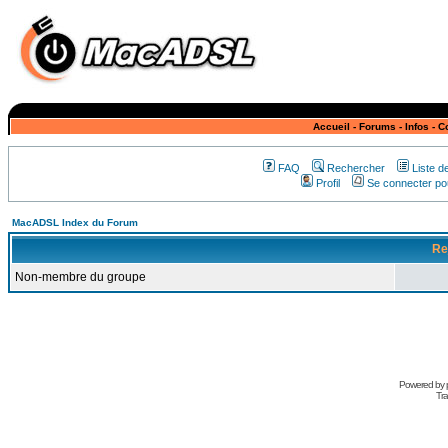
Accueil
-
Forums
-
Infos
-
C
FAQ
Rechercher
Liste 
Profil
Se connecter pou
MacADSL Index du Forum
Re
Non-membre du groupe
Powered by
Tra