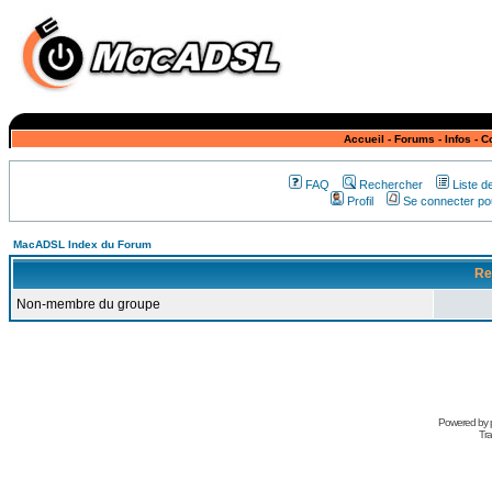
Accueil
-
Forums
-
Infos
-
C
FAQ
Rechercher
Liste 
Profil
Se connecter pou
MacADSL Index du Forum
Re
Non-membre du groupe
Powered by
Tra