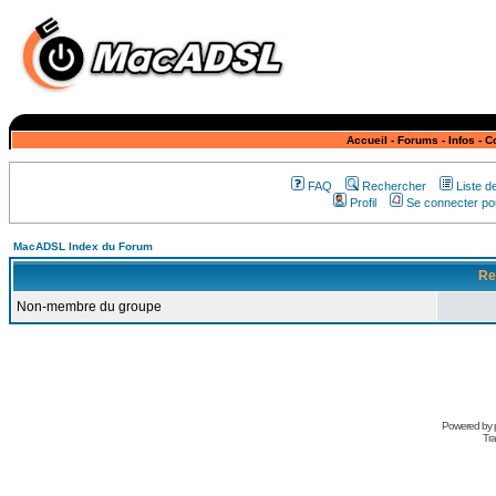
Accueil
-
Forums
-
Infos
-
C
FAQ
Rechercher
Liste 
Profil
Se connecter pou
MacADSL Index du Forum
Re
Non-membre du groupe
Powered by
Tra