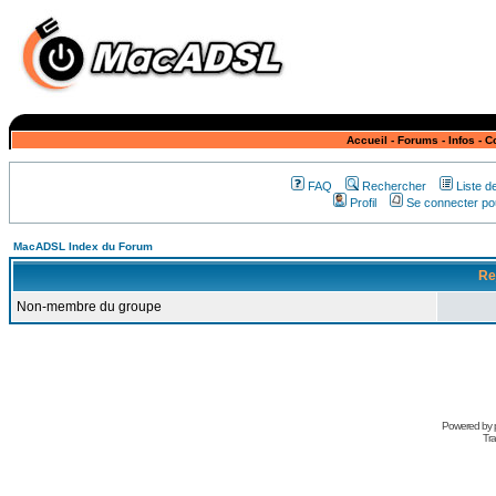
Accueil
-
Forums
-
Infos
-
C
FAQ
Rechercher
Liste 
Profil
Se connecter pou
MacADSL Index du Forum
Re
Non-membre du groupe
Powered by
Tra