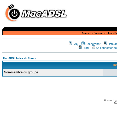
Accueil
-
Forums
-
Infos
-
C
FAQ
Rechercher
Liste 
Profil
Se connecter pou
MacADSL Index du Forum
Re
Non-membre du groupe
Powered by
Tra