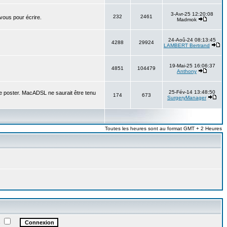
3-Avr-25 12:20:08
232
2461
 vous pour écrire.
Madmok
24-Aoû-24 08:13:45
4288
29924
LAMBERT Bertrand
19-Mai-25 16:06:37
4851
104479
Anthony
25-Fév-14 13:48:50
e poster. MacADSL ne saurait être tenu
174
673
SurgeryManager
Toutes les heures sont au format GMT + 2 Heures
e