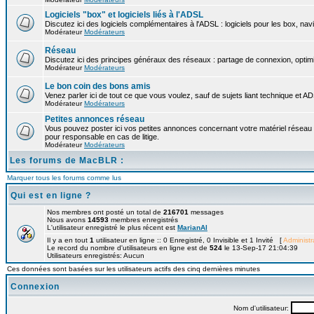
Logiciels "box" et logiciels liés à l'ADSL
Discutez ici des logiciels complémentaires à l'ADSL : logiciels pour les box, nav
Modérateur
Modérateurs
Réseau
Discutez ici des principes généraux des réseaux : partage de connexion, optimi
Modérateur
Modérateurs
Le bon coin des bons amis
Venez parler ici de tout ce que vous voulez, sauf de sujets liant technique et A
Modérateur
Modérateurs
Petites annonces réseau
Vous pouvez poster ici vos petites annonces concernant votre matériel réseau
pour responsable en cas de litige.
Modérateur
Modérateurs
Les forums de MacBLR :
Marquer tous les forums comme lus
Qui est en ligne ?
Nos membres ont posté un total de
216701
messages
Nous avons
14593
membres enregistrés
L'utilisateur enregistré le plus récent est
MarianAl
Il y a en tout
1
utilisateur en ligne :: 0 Enregistré, 0 Invisible et 1 Invité [
Administr
Le record du nombre d'utilisateurs en ligne est de
524
le 13-Sep-17 21:04:39
Utilisateurs enregistrés: Aucun
Ces données sont basées sur les utilisateurs actifs des cinq dernières minutes
Connexion
Nom d'utilisateur: