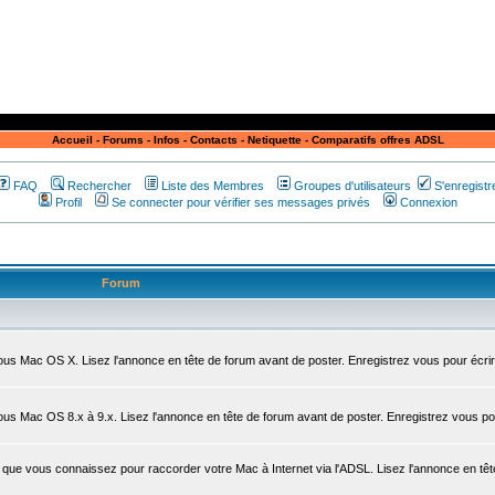
Accueil
-
Forums
-
Infos
-
Contacts
-
Netiquette
-
Comparatifs offres ADSL
FAQ
Rechercher
Liste des Membres
Groupes d'utilisateurs
S'enregistr
Profil
Se connecter pour vérifier ses messages privés
Connexion
Forum
sous Mac OS X. Lisez l'annonce en tête de forum avant de poster. Enregistrez vous pour écrir
sous Mac OS 8.x à 9.x. Lisez l'annonce en tête de forum avant de poster. Enregistrez vous po
que vous connaissez pour raccorder votre Mac à Internet via l'ADSL. Lisez l'annonce en têt