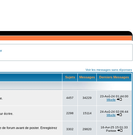
er
Voir les messages sans réponses
Sujets
Messages
Derniers Messages
23-Aoû-24 01:44:00
4457
34229
e.
Mbelle
24-Aoû-24 02:06:44
2298
15114
ur écrire.
Mbelle
16-Avr-25 15:01:33
e de forum avant de poster. Enregistrez
3302
29820
Parisse