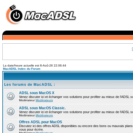
La date/heure actuelle est 8-Aoû-26 22:06:44
MacADSL Index du Forum
Les forums de MacADSL :
ADSL sous MacOS X
Venez discuter ici et échanger vos solutions pour profiter au mieux de l'ADSL 
Modérateur
Modérateurs
ADSL sous MacOS Classic.
Venez discuter ici et échanger vos solutions pour profiter au mieux de l'ADSL 
Modérateur
Modérateurs
Offres ADSL pour MacOS
Discutez ici des offres ADSL disponibles ou encore des bons ou mauvais plans 
vous pour écrire.
Modérateur
Modérateurs