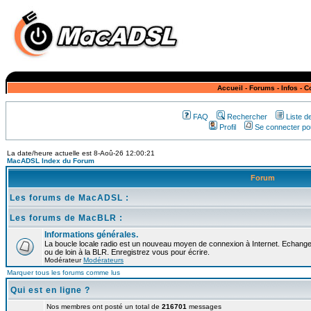
Accueil
-
Forums
-
Infos
-
C
FAQ
Rechercher
Liste 
Profil
Se connecter pou
La date/heure actuelle est 8-Aoû-26 12:00:21
MacADSL Index du Forum
Forum
Les forums de MacADSL :
Les forums de MacBLR :
Informations générales.
La boucle locale radio est un nouveau moyen de connexion à Internet. Echangez
ou de loin à la BLR. Enregistrez vous pour écrire.
Modérateur
Modérateurs
Marquer tous les forums comme lus
Qui est en ligne ?
Nos membres ont posté un total de
216701
messages