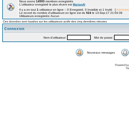
Nous avons
14593
membres enregistrés
L'utilisateur enregistré le plus récent est
MarianAl
Il y a en tout
1
utilisateur en ligne :: 0 Enregistré, 0 Invisible et 1 Invité [
Administr
Le record du nombre d'utilisateurs en ligne est de
524
le 13-Sep-17 21:04:39
Utilisateurs enregistrés: Aucun
Ces données sont basées sur les utilisateurs actifs des cinq dernières minutes
Connexion
Nom d'utilisateur:
Mot de passe:
Nouveaux messages
Powered by
Tra