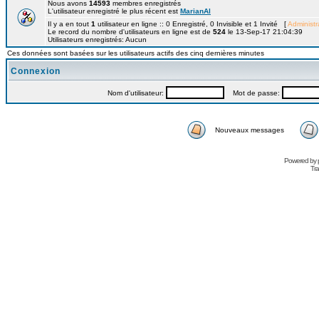
Nous avons
14593
membres enregistrés
L'utilisateur enregistré le plus récent est
MarianAl
Il y a en tout
1
utilisateur en ligne :: 0 Enregistré, 0 Invisible et 1 Invité [
Administr
Le record du nombre d'utilisateurs en ligne est de
524
le 13-Sep-17 21:04:39
Utilisateurs enregistrés: Aucun
Ces données sont basées sur les utilisateurs actifs des cinq dernières minutes
Connexion
Nom d'utilisateur:
Mot de passe:
Nouveaux messages
Powered by
Tra