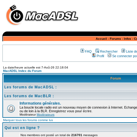
Accueil
-
Forums
-
Infos
-
C
FAQ
Rechercher
Liste 
Profil
Se connecter pou
La date/heure actuelle est 7-Aoû-26 22:18:04
MacADSL Index du Forum
Forum
Les forums de MacADSL :
Les forums de MacBLR :
Informations générales.
La boucle locale radio est un nouveau moyen de connexion à Internet. Echangez
ou de loin à la BLR. Enregistrez vous pour écrire.
Modérateur
Modérateurs
Marquer tous les forums comme lus
Qui est en ligne ?
Nos membres ont posté un total de
216701
messages