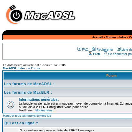
Accueil
-
Forums
-
Infos
-
C
FAQ
Rechercher
Liste 
Profil
Se connecter pou
La date/heure actuelle est 6-Aoû-26 14:03:05
MacADSL Index du Forum
Forum
Les forums de MacADSL :
Les forums de MacBLR :
Informations générales.
La boucle locale radio est un nouveau moyen de connexion à Internet. Echangez
ou de loin à la BLR. Enregistrez vous pour écrire.
Modérateur
Modérateurs
Marquer tous les forums comme lus
Qui est en ligne ?
Nos membres ont posté un total de
216701
messages