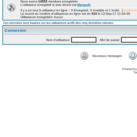
Nous avons
14593
membres enregistrés
L'utilisateur enregistré le plus récent est
MarianAl
Il y a en tout
1
utilisateur en ligne :: 0 Enregistré, 0 Invisible et 1 Invité [
Administr
Le record du nombre d'utilisateurs en ligne est de
524
le 13-Sep-17 21:04:39
Utilisateurs enregistrés: Aucun
Ces données sont basées sur les utilisateurs actifs des cinq dernières minutes
Connexion
Nom d'utilisateur:
Mot de passe:
Nouveaux messages
Powered by
Tra