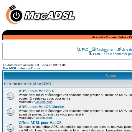
Accueil
-
Forums
-
Infos
-
C
FAQ
Rechercher
Liste 
Profil
Se connecter pou
La date/heure actuelle est 8-Aoû-26 09:51:36
MacADSL Index du Forum
Forum
Les forums de MacADSL :
ADSL sous MacOS X
Venez discuter ici et échanger vos solutions pour profiter au mieux de l'ADSL
poster. Enregistrez vous pour écrire.
Modérateur
Modérateurs
ADSL sous MacOS Classic.
Venez discuter ici et échanger vos solutions pour profiter au mieux de l'ADSL 
avant de poster. Enregistrez vous pour écrire.
Modérateur
Modérateurs
Offres ADSL pour MacOS
Discutez ici des offres ADSL disponibles ou encore des bons ou mauvais plan
via l'ADSL. Lisez l'annonce en tête de forum avant de poster. Enregistrez vous 