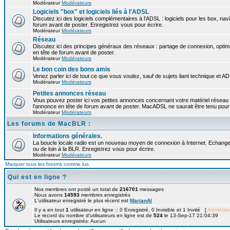
Modérateur
Modérateurs
Logiciels "box" et logiciels liés à l'ADSL
Discutez ici des logiciels complémentaires à l'ADSL : logiciels pour les box, navi
forum avant de poster. Enregistrez vous pour écrire.
Modérateur
Modérateurs
Réseau
Discutez ici des principes généraux des réseaux : partage de connexion, optimi
en tête de forum avant de poster.
Modérateur
Modérateurs
Le bon coin des bons amis
Venez parler ici de tout ce que vous voulez, sauf de sujets liant technique et A
Modérateur
Modérateurs
Petites annonces réseau
Vous pouvez poster ici vos petites annonces concernant votre matériel réseau
l'annonce en tête de forum avant de poster. MacADSL ne saurait être tenu pour 
Modérateur
Modérateurs
Les forums de MacBLR :
Informations générales.
La boucle locale radio est un nouveau moyen de connexion à Internet. Echangez
ou de loin à la BLR. Enregistrez vous pour écrire.
Modérateur
Modérateurs
Marquer tous les forums comme lus
Qui est en ligne ?
Nos membres ont posté un total de
216701
messages
Nous avons
14593
membres enregistrés
L'utilisateur enregistré le plus récent est
MarianAl
Il y a en tout
1
utilisateur en ligne :: 0 Enregistré, 0 Invisible et 1 Invité [
Administr
Le record du nombre d'utilisateurs en ligne est de
524
le 13-Sep-17 21:04:39
Utilisateurs enregistrés: Aucun