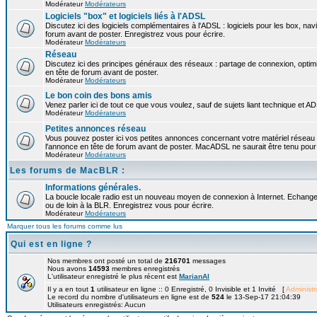
Modérateur
Modérateurs
Logiciels "box" et logiciels liés à l'ADSL
Discutez ici des logiciels complémentaires à l'ADSL : logiciels pour les box, navi
forum avant de poster. Enregistrez vous pour écrire.
Modérateur
Modérateurs
Réseau
Discutez ici des principes généraux des réseaux : partage de connexion, optimi
en tête de forum avant de poster.
Modérateur
Modérateurs
Le bon coin des bons amis
Venez parler ici de tout ce que vous voulez, sauf de sujets liant technique et A
Modérateur
Modérateurs
Petites annonces réseau
Vous pouvez poster ici vos petites annonces concernant votre matériel réseau
l'annonce en tête de forum avant de poster. MacADSL ne saurait être tenu pour 
Modérateur
Modérateurs
Les forums de MacBLR :
Informations générales.
La boucle locale radio est un nouveau moyen de connexion à Internet. Echangez
ou de loin à la BLR. Enregistrez vous pour écrire.
Modérateur
Modérateurs
Marquer tous les forums comme lus
Qui est en ligne ?
Nos membres ont posté un total de
216701
messages
Nous avons
14593
membres enregistrés
L'utilisateur enregistré le plus récent est
MarianAl
Il y a en tout
1
utilisateur en ligne :: 0 Enregistré, 0 Invisible et 1 Invité [
Administr
Le record du nombre d'utilisateurs en ligne est de
524
le 13-Sep-17 21:04:39
Utilisateurs enregistrés: Aucun