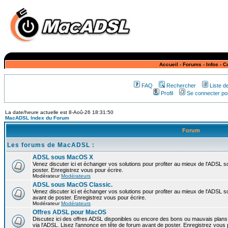
Accueil
-
Forums
-
Infos
-
C
FAQ
Rechercher
Liste 
Profil
Se connecter pou
La date/heure actuelle est 8-Aoû-26 18:31:50
MacADSL Index du Forum
Forum
Les forums de MacADSL :
ADSL sous MacOS X
Venez discuter ici et échanger vos solutions pour profiter au mieux de l'ADSL
poster. Enregistrez vous pour écrire.
Modérateur
Modérateurs
ADSL sous MacOS Classic.
Venez discuter ici et échanger vos solutions pour profiter au mieux de l'ADSL 
avant de poster. Enregistrez vous pour écrire.
Modérateur
Modérateurs
Offres ADSL pour MacOS
Discutez ici des offres ADSL disponibles ou encore des bons ou mauvais plan
via l'ADSL. Lisez l'annonce en tête de forum avant de poster. Enregistrez vous 