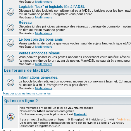
Modérateur
Modérateurs
Logiciels "box" et logiciels liés à l'ADSL
Discutez ici des logiciels complémentaires à l'ADSL : logiciels pour les box, navi
forum avant de poster. Enregistrez vous pour écrire.
Modérateur
Modérateurs
Réseau
Discutez ici des principes généraux des réseaux : partage de connexion, optimi
en tête de forum avant de poster.
Modérateur
Modérateurs
Le bon coin des bons amis
Venez parler ici de tout ce que vous voulez, sauf de sujets liant technique et A
Modérateur
Modérateurs
Petites annonces réseau
Vous pouvez poster ici vos petites annonces concernant votre matériel réseau
l'annonce en tête de forum avant de poster. MacADSL ne saurait être tenu pour 
Modérateur
Modérateurs
Les forums de MacBLR :
Informations générales.
La boucle locale radio est un nouveau moyen de connexion à Internet. Echangez
ou de loin à la BLR. Enregistrez vous pour écrire.
Modérateur
Modérateurs
Marquer tous les forums comme lus
Qui est en ligne ?
Nos membres ont posté un total de
216701
messages
Nous avons
14593
membres enregistrés
L'utilisateur enregistré le plus récent est
MarianAl
Il y a en tout
1
utilisateur en ligne :: 0 Enregistré, 0 Invisible et 1 Invité [
Administr
Le record du nombre d'utilisateurs en ligne est de
524
le 13-Sep-17 21:04:39
Utilisateurs enregistrés: Aucun