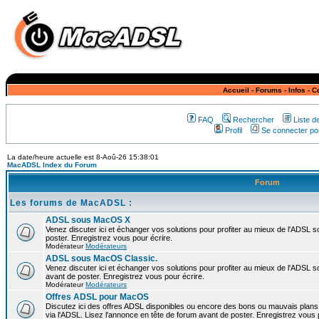
Accueil
-
Forums
-
Infos
-
C
FAQ
Rechercher
Liste 
Profil
Se connecter pou
La date/heure actuelle est 8-Aoû-26 15:38:01
MacADSL Index du Forum
Forum
Les forums de MacADSL :
ADSL sous MacOS X
Venez discuter ici et échanger vos solutions pour profiter au mieux de l'ADSL
poster. Enregistrez vous pour écrire.
Modérateur
Modérateurs
ADSL sous MacOS Classic.
Venez discuter ici et échanger vos solutions pour profiter au mieux de l'ADSL 
avant de poster. Enregistrez vous pour écrire.
Modérateur
Modérateurs
Offres ADSL pour MacOS
Discutez ici des offres ADSL disponibles ou encore des bons ou mauvais plan
via l'ADSL. Lisez l'annonce en tête de forum avant de poster. Enregistrez vous 