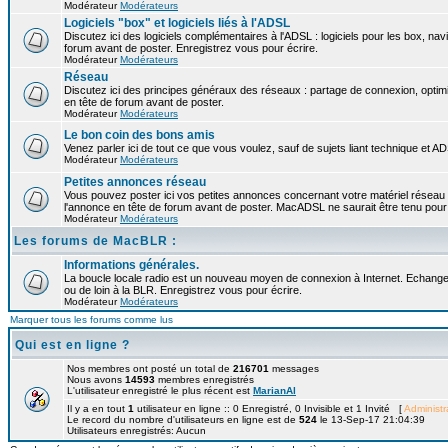
Modérateur
Modérateurs
Logiciels "box" et logiciels liés à l'ADSL
Discutez ici des logiciels complémentaires à l'ADSL : logiciels pour les box, navi
forum avant de poster. Enregistrez vous pour écrire.
Modérateur
Modérateurs
Réseau
Discutez ici des principes généraux des réseaux : partage de connexion, optimi
en tête de forum avant de poster.
Modérateur
Modérateurs
Le bon coin des bons amis
Venez parler ici de tout ce que vous voulez, sauf de sujets liant technique et A
Modérateur
Modérateurs
Petites annonces réseau
Vous pouvez poster ici vos petites annonces concernant votre matériel réseau
l'annonce en tête de forum avant de poster. MacADSL ne saurait être tenu pour 
Modérateur
Modérateurs
Les forums de MacBLR :
Informations générales.
La boucle locale radio est un nouveau moyen de connexion à Internet. Echangez
ou de loin à la BLR. Enregistrez vous pour écrire.
Modérateur
Modérateurs
Marquer tous les forums comme lus
Qui est en ligne ?
Nos membres ont posté un total de
216701
messages
Nous avons
14593
membres enregistrés
L'utilisateur enregistré le plus récent est
MarianAl
Il y a en tout
1
utilisateur en ligne :: 0 Enregistré, 0 Invisible et 1 Invité [
Administr
Le record du nombre d'utilisateurs en ligne est de
524
le 13-Sep-17 21:04:39
Utilisateurs enregistrés: Aucun