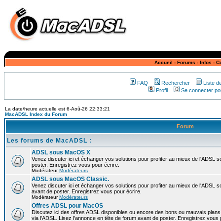
Accueil
-
Forums
-
Infos
-
C
FAQ
Rechercher
Liste 
Profil
Se connecter pou
La date/heure actuelle est 6-Aoû-26 22:33:21
MacADSL Index du Forum
Forum
Les forums de MacADSL :
ADSL sous MacOS X
Venez discuter ici et échanger vos solutions pour profiter au mieux de l'ADSL
poster. Enregistrez vous pour écrire.
Modérateur
Modérateurs
ADSL sous MacOS Classic.
Venez discuter ici et échanger vos solutions pour profiter au mieux de l'ADSL 
avant de poster. Enregistrez vous pour écrire.
Modérateur
Modérateurs
Offres ADSL pour MacOS
Discutez ici des offres ADSL disponibles ou encore des bons ou mauvais plan
via l'ADSL. Lisez l'annonce en tête de forum avant de poster. Enregistrez vous 