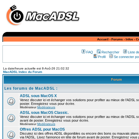
Accueil
-
Forums
-
Infos
-
C
FAQ
Rechercher
Liste 
Profil
Se connecter pou
La date/heure actuelle est 8-Aoû-26 21:02:32
MacADSL Index du Forum
Forum
Les forums de MacADSL :
ADSL sous MacOS X
Venez discuter ici et échanger vos solutions pour profiter au mieux de l'ADSL
poster. Enregistrez vous pour écrire.
Modérateur
Modérateurs
ADSL sous MacOS Classic.
Venez discuter ici et échanger vos solutions pour profiter au mieux de l'ADSL 
avant de poster. Enregistrez vous pour écrire.
Modérateur
Modérateurs
Offres ADSL pour MacOS
Discutez ici des offres ADSL disponibles ou encore des bons ou mauvais plan
via l'ADSL. Lisez l'annonce en tête de forum avant de poster. Enregistrez vous 