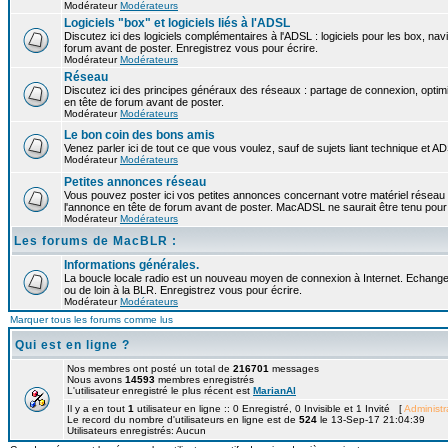
Modérateur
Modérateurs
Logiciels "box" et logiciels liés à l'ADSL
Discutez ici des logiciels complémentaires à l'ADSL : logiciels pour les box, navi
forum avant de poster. Enregistrez vous pour écrire.
Modérateur
Modérateurs
Réseau
Discutez ici des principes généraux des réseaux : partage de connexion, optimi
en tête de forum avant de poster.
Modérateur
Modérateurs
Le bon coin des bons amis
Venez parler ici de tout ce que vous voulez, sauf de sujets liant technique et A
Modérateur
Modérateurs
Petites annonces réseau
Vous pouvez poster ici vos petites annonces concernant votre matériel réseau
l'annonce en tête de forum avant de poster. MacADSL ne saurait être tenu pour 
Modérateur
Modérateurs
Les forums de MacBLR :
Informations générales.
La boucle locale radio est un nouveau moyen de connexion à Internet. Echangez
ou de loin à la BLR. Enregistrez vous pour écrire.
Modérateur
Modérateurs
Marquer tous les forums comme lus
Qui est en ligne ?
Nos membres ont posté un total de
216701
messages
Nous avons
14593
membres enregistrés
L'utilisateur enregistré le plus récent est
MarianAl
Il y a en tout
1
utilisateur en ligne :: 0 Enregistré, 0 Invisible et 1 Invité [
Administr
Le record du nombre d'utilisateurs en ligne est de
524
le 13-Sep-17 21:04:39
Utilisateurs enregistrés: Aucun