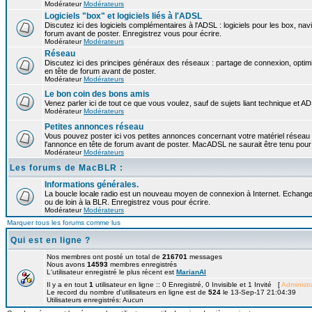
Modérateur
Modérateurs
Logiciels "box" et logiciels liés à l'ADSL
Discutez ici des logiciels complémentaires à l'ADSL : logiciels pour les box, navi
forum avant de poster. Enregistrez vous pour écrire.
Modérateur
Modérateurs
Réseau
Discutez ici des principes généraux des réseaux : partage de connexion, optimi
en tête de forum avant de poster.
Modérateur
Modérateurs
Le bon coin des bons amis
Venez parler ici de tout ce que vous voulez, sauf de sujets liant technique et A
Modérateur
Modérateurs
Petites annonces réseau
Vous pouvez poster ici vos petites annonces concernant votre matériel réseau
l'annonce en tête de forum avant de poster. MacADSL ne saurait être tenu pour 
Modérateur
Modérateurs
Les forums de MacBLR :
Informations générales.
La boucle locale radio est un nouveau moyen de connexion à Internet. Echangez
ou de loin à la BLR. Enregistrez vous pour écrire.
Modérateur
Modérateurs
Marquer tous les forums comme lus
Qui est en ligne ?
Nos membres ont posté un total de
216701
messages
Nous avons
14593
membres enregistrés
L'utilisateur enregistré le plus récent est
MarianAl
Il y a en tout
1
utilisateur en ligne :: 0 Enregistré, 0 Invisible et 1 Invité [
Administr
Le record du nombre d'utilisateurs en ligne est de
524
le 13-Sep-17 21:04:39
Utilisateurs enregistrés: Aucun