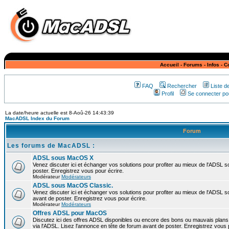
Accueil
-
Forums
-
Infos
-
C
FAQ
Rechercher
Liste 
Profil
Se connecter pou
La date/heure actuelle est 8-Aoû-26 14:43:39
MacADSL Index du Forum
Forum
Les forums de MacADSL :
ADSL sous MacOS X
Venez discuter ici et échanger vos solutions pour profiter au mieux de l'ADSL
poster. Enregistrez vous pour écrire.
Modérateur
Modérateurs
ADSL sous MacOS Classic.
Venez discuter ici et échanger vos solutions pour profiter au mieux de l'ADSL 
avant de poster. Enregistrez vous pour écrire.
Modérateur
Modérateurs
Offres ADSL pour MacOS
Discutez ici des offres ADSL disponibles ou encore des bons ou mauvais plan
via l'ADSL. Lisez l'annonce en tête de forum avant de poster. Enregistrez vous 