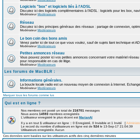
Logiciels "box" et logiciels liés à l'ADSL
Discutez ici des logiciels complémentaires à l'ADSL : logiciels pour les box, nav
Modérateur
Modérateurs
Réseau
Discutez ici des principes généraux des réseaux : partage de connexion, optimi
Modérateur
Modérateurs
Le bon coin des bons amis
Venez parler ici de tout ce que vous voulez, sauf de sujets liant technique et A
Modérateur
Modérateurs
Petites annonces réseau
Vous pouvez poster ici vos petites annonces concernant votre matériel réseau
pour responsable en cas de litige.
Modérateur
Modérateurs
Les forums de MacBLR :
Informations générales.
La boucle locale radio est un nouveau moyen de connexion à Internet. Echangez 
Modérateur
Modérateurs
Marquer tous les forums comme lus
Qui est en ligne ?
Nos membres ont posté un total de
216701
messages
Nous avons
14593
membres enregistrés
L'utilisateur enregistré le plus récent est
MarianAl
Il y a en tout
1
utilisateur en ligne :: 0 Enregistré, 0 Invisible et 1 Invité [
Administr
Le record du nombre d'utilisateurs en ligne est de
524
le 13-Sep-17 21:04:39
Utilisateurs enregistrés: Aucun
Ces données sont basées sur les utilisateurs actifs des cinq dernières minutes