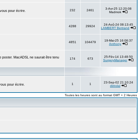
3-Avr-25 12:20:08
232
2461
 vous pour écrire.
Madmok
24-Aoû-24 08:13:45
4288
29924
LAMBERT Bertrand
19-Mai-25 16:06:37
4851
104479
Anthony
25-Fév-14 13:48:50
e poster. MacADSL ne saurait être tenu
174
673
SurgeryManager
23-Sep-02 21:10:24
1
1
vous pour écrire.
dirindal
Toutes les heures sont au format GMT + 2 Heures