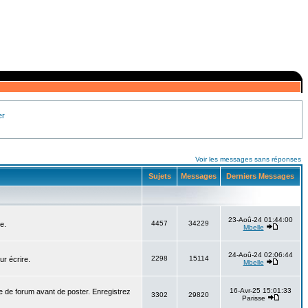
er
Voir les messages sans réponses
Sujets
Messages
Derniers Messages
23-Aoû-24 01:44:00
4457
34229
e.
Mbelle
24-Aoû-24 02:06:44
2298
15114
ur écrire.
Mbelle
16-Avr-25 15:01:33
e de forum avant de poster. Enregistrez
3302
29820
Parisse