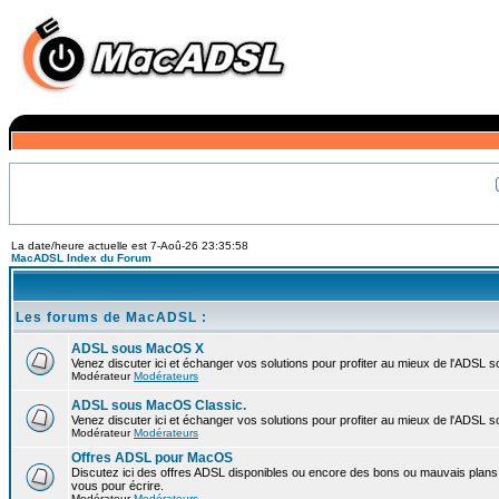
La date/heure actuelle est 7-Aoû-26 23:35:58
MacADSL Index du Forum
Les forums de MacADSL :
ADSL sous MacOS X
Venez discuter ici et échanger vos solutions pour profiter au mieux de l'ADSL 
Modérateur
Modérateurs
ADSL sous MacOS Classic.
Venez discuter ici et échanger vos solutions pour profiter au mieux de l'ADSL 
Modérateur
Modérateurs
Offres ADSL pour MacOS
Discutez ici des offres ADSL disponibles ou encore des bons ou mauvais plans 
vous pour écrire.
Modérateur
Modérateurs