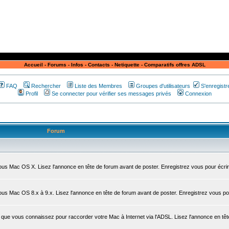
Accueil
-
Forums
-
Infos
-
Contacts
-
Netiquette
-
Comparatifs offres ADSL
FAQ
Rechercher
Liste des Membres
Groupes d'utilisateurs
S'enregistr
Profil
Se connecter pour vérifier ses messages privés
Connexion
Forum
sous Mac OS X. Lisez l'annonce en tête de forum avant de poster. Enregistrez vous pour écrir
sous Mac OS 8.x à 9.x. Lisez l'annonce en tête de forum avant de poster. Enregistrez vous po
que vous connaissez pour raccorder votre Mac à Internet via l'ADSL. Lisez l'annonce en têt