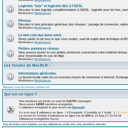
Logiciels "box" et logiciels liés à l'ADSL
Discutez ici des logiciels complémentaires à l'ADSL : logiciels pour les box, nav
Modérateur
Modérateurs
Réseau
Discutez ici des principes généraux des réseaux : partage de connexion, optimi
Modérateur
Modérateurs
Le bon coin des bons amis
Venez parler ici de tout ce que vous voulez, sauf de sujets liant technique et A
Modérateur
Modérateurs
Petites annonces réseau
Vous pouvez poster ici vos petites annonces concernant votre matériel réseau
pour responsable en cas de litige.
Modérateur
Modérateurs
Les forums de MacBLR :
Informations générales.
La boucle locale radio est un nouveau moyen de connexion à Internet. Echangez 
Modérateur
Modérateurs
Marquer tous les forums comme lus
Qui est en ligne ?
Nos membres ont posté un total de
216701
messages
Nous avons
14593
membres enregistrés
L'utilisateur enregistré le plus récent est
MarianAl
Il y a en tout
1
utilisateur en ligne :: 0 Enregistré, 0 Invisible et 1 Invité [
Administr
Le record du nombre d'utilisateurs en ligne est de
524
le 13-Sep-17 21:04:39
Utilisateurs enregistrés: Aucun
Ces données sont basées sur les utilisateurs actifs des cinq dernières minutes