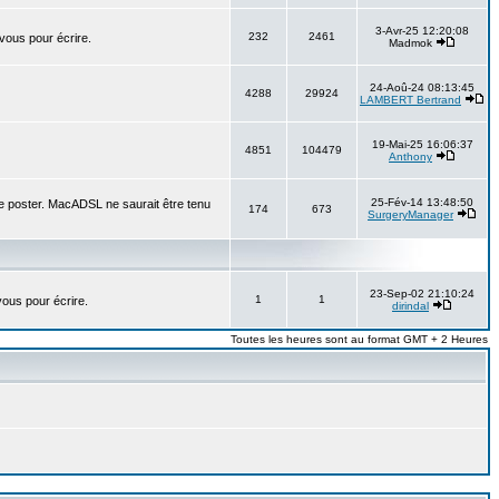
3-Avr-25 12:20:08
232
2461
 vous pour écrire.
Madmok
24-Aoû-24 08:13:45
4288
29924
LAMBERT Bertrand
19-Mai-25 16:06:37
4851
104479
Anthony
25-Fév-14 13:48:50
e poster. MacADSL ne saurait être tenu
174
673
SurgeryManager
23-Sep-02 21:10:24
1
1
vous pour écrire.
dirindal
Toutes les heures sont au format GMT + 2 Heures