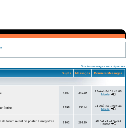
er
Voir les messages sans réponses
Sujets
Messages
Derniers Messages
23-Aoû-24 01:44:00
4457
34229
e.
Mbelle
24-Aoû-24 02:06:44
2298
15114
ur écrire.
Mbelle
16-Avr-25 15:01:33
e de forum avant de poster. Enregistrez
3302
29820
Parisse