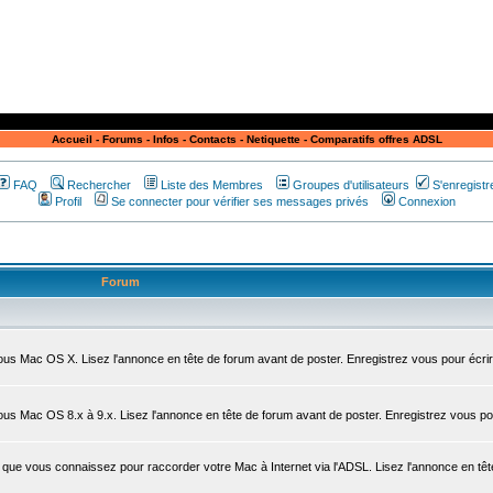
Accueil
-
Forums
-
Infos
-
Contacts
-
Netiquette
-
Comparatifs offres ADSL
FAQ
Rechercher
Liste des Membres
Groupes d'utilisateurs
S'enregistr
Profil
Se connecter pour vérifier ses messages privés
Connexion
Forum
sous Mac OS X. Lisez l'annonce en tête de forum avant de poster. Enregistrez vous pour écrir
sous Mac OS 8.x à 9.x. Lisez l'annonce en tête de forum avant de poster. Enregistrez vous po
que vous connaissez pour raccorder votre Mac à Internet via l'ADSL. Lisez l'annonce en têt