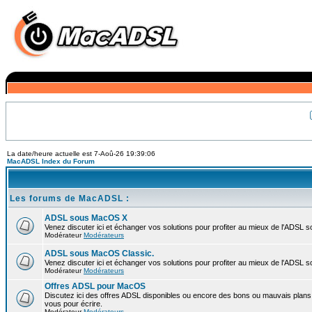
La date/heure actuelle est 7-Aoû-26 19:39:06
MacADSL Index du Forum
Les forums de MacADSL :
ADSL sous MacOS X
Venez discuter ici et échanger vos solutions pour profiter au mieux de l'ADSL 
Modérateur
Modérateurs
ADSL sous MacOS Classic.
Venez discuter ici et échanger vos solutions pour profiter au mieux de l'ADSL 
Modérateur
Modérateurs
Offres ADSL pour MacOS
Discutez ici des offres ADSL disponibles ou encore des bons ou mauvais plans 
vous pour écrire.
Modérateur
Modérateurs