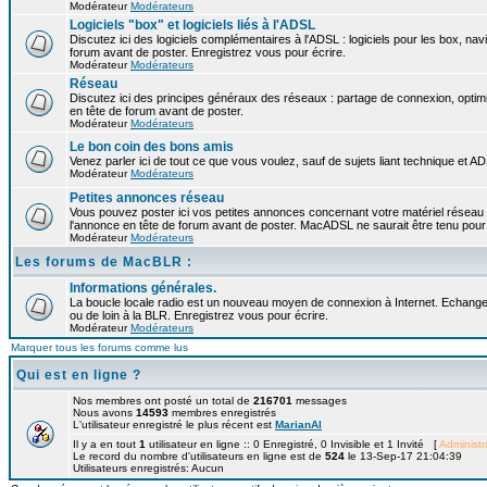
Modérateur
Modérateurs
Logiciels "box" et logiciels liés à l'ADSL
Discutez ici des logiciels complémentaires à l'ADSL : logiciels pour les box, navi
forum avant de poster. Enregistrez vous pour écrire.
Modérateur
Modérateurs
Réseau
Discutez ici des principes généraux des réseaux : partage de connexion, optimi
en tête de forum avant de poster.
Modérateur
Modérateurs
Le bon coin des bons amis
Venez parler ici de tout ce que vous voulez, sauf de sujets liant technique et A
Modérateur
Modérateurs
Petites annonces réseau
Vous pouvez poster ici vos petites annonces concernant votre matériel réseau
l'annonce en tête de forum avant de poster. MacADSL ne saurait être tenu pour 
Modérateur
Modérateurs
Les forums de MacBLR :
Informations générales.
La boucle locale radio est un nouveau moyen de connexion à Internet. Echangez
ou de loin à la BLR. Enregistrez vous pour écrire.
Modérateur
Modérateurs
Marquer tous les forums comme lus
Qui est en ligne ?
Nos membres ont posté un total de
216701
messages
Nous avons
14593
membres enregistrés
L'utilisateur enregistré le plus récent est
MarianAl
Il y a en tout
1
utilisateur en ligne :: 0 Enregistré, 0 Invisible et 1 Invité [
Administr
Le record du nombre d'utilisateurs en ligne est de
524
le 13-Sep-17 21:04:39
Utilisateurs enregistrés: Aucun