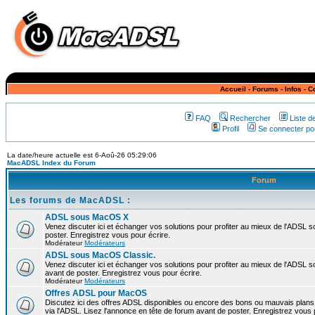
Accueil
-
Forums
-
Infos
-
C
FAQ
Rechercher
Liste 
Profil
Se connecter pou
La date/heure actuelle est 6-Aoû-26 05:29:06
MacADSL Index du Forum
Forum
Les forums de MacADSL :
ADSL sous MacOS X
Venez discuter ici et échanger vos solutions pour profiter au mieux de l'ADSL
poster. Enregistrez vous pour écrire.
Modérateur
Modérateurs
ADSL sous MacOS Classic.
Venez discuter ici et échanger vos solutions pour profiter au mieux de l'ADSL 
avant de poster. Enregistrez vous pour écrire.
Modérateur
Modérateurs
Offres ADSL pour MacOS
Discutez ici des offres ADSL disponibles ou encore des bons ou mauvais plan
via l'ADSL. Lisez l'annonce en tête de forum avant de poster. Enregistrez vous 