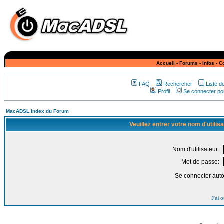
Accueil
-
Forums
-
Infos
-
C
FAQ
Rechercher
Liste 
Profil
Se connecter pou
MacADSL Index du Forum
Veuillez entrer votre nom d'utili
Nom d'utilisateur:
Mot de passe:
Se connecter aut
J'ai 