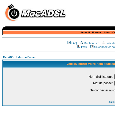
Accueil
-
Forums
-
Infos
-
C
FAQ
Rechercher
Liste 
Profil
Se connecter pou
MacADSL Index du Forum
Veuillez entrer votre nom d'utili
Nom d'utilisateur:
Mot de passe:
Se connecter aut
J'ai 