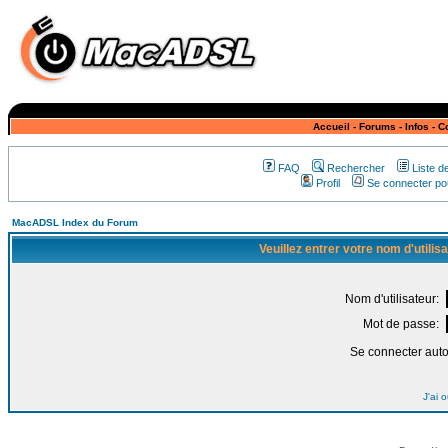
Accueil
-
Forums
-
Infos
-
C
FAQ
Rechercher
Liste 
Profil
Se connecter pou
MacADSL Index du Forum
Veuillez entrer votre nom d'utili
Nom d'utilisateur:
Mot de passe:
Se connecter aut
J'ai 