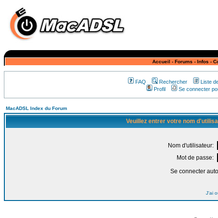
Accueil
-
Forums
-
Infos
-
C
FAQ
Rechercher
Liste 
Profil
Se connecter pou
MacADSL Index du Forum
Veuillez entrer votre nom d'utili
Nom d'utilisateur:
Mot de passe:
Se connecter aut
J'ai 