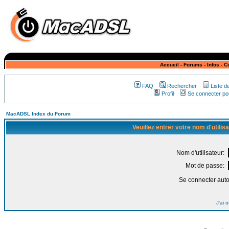
Accueil
-
Forums
-
Infos
-
C
FAQ
Rechercher
Liste 
Profil
Se connecter pou
MacADSL Index du Forum
Veuillez entrer votre nom d'utili
Nom d'utilisateur:
Mot de passe:
Se connecter aut
J'ai 