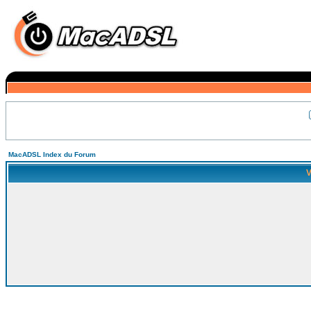
MacADSL Index du Forum
V