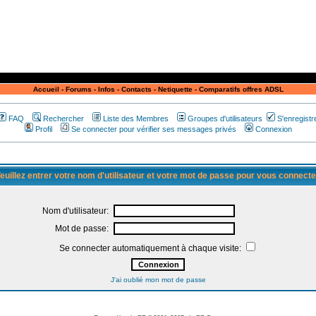
Accueil
-
Forums
-
Infos
-
Contacts
-
Netiquette
-
Comparatifs offres ADSL
FAQ
Rechercher
Liste des Membres
Groupes d'utilisateurs
S'enregistr
Profil
Se connecter pour vérifier ses messages privés
Connexion
euillez entrer votre nom d'utilisateur et votre mot de passe pour vous connecte
Nom d'utilisateur:
Mot de passe:
Se connecter automatiquement à chaque visite:
J'ai oublié mon mot de passe