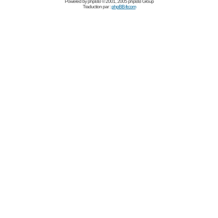
Powered by
phpBB
© 2001, 2005 phpBB Group
Traduction par :
phpBB-fr.com