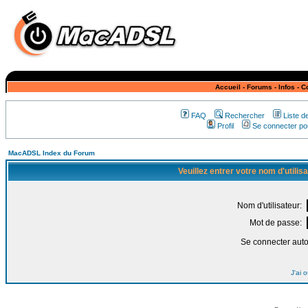
Accueil
-
Forums
-
Infos
-
C
FAQ
Rechercher
Liste 
Profil
Se connecter pou
MacADSL Index du Forum
Veuillez entrer votre nom d'utili
Nom d'utilisateur:
Mot de passe:
Se connecter aut
J'ai 