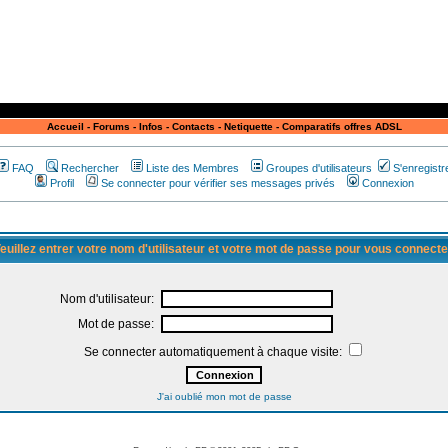
Accueil
-
Forums
-
Infos
-
Contacts
-
Netiquette
-
Comparatifs offres ADSL
FAQ
Rechercher
Liste des Membres
Groupes d'utilisateurs
S'enregistr
Profil
Se connecter pour vérifier ses messages privés
Connexion
euillez entrer votre nom d'utilisateur et votre mot de passe pour vous connecte
Nom d'utilisateur:
Mot de passe:
Se connecter automatiquement à chaque visite:
J'ai oublié mon mot de passe