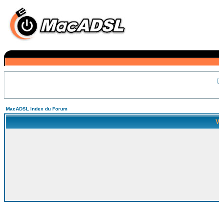
MacADSL Index du Forum
V