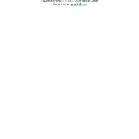
Powered by
phpBB
© 2001, 2005 phpBB Group
Traduction par :
phpBB-fr.com