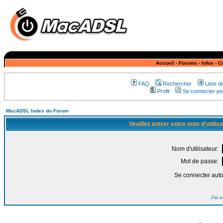
Accueil
-
Forums
-
Infos
-
C
FAQ
Rechercher
Liste 
Profil
Se connecter pou
MacADSL Index du Forum
Veuillez entrer votre nom d'utili
Nom d'utilisateur:
Mot de passe:
Se connecter aut
J'ai 