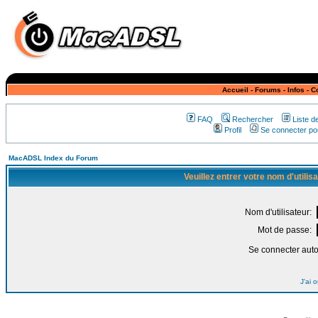
Accueil
-
Forums
-
Infos
-
C
FAQ
Rechercher
Liste 
Profil
Se connecter pou
MacADSL Index du Forum
Veuillez entrer votre nom d'utili
Nom d'utilisateur:
Mot de passe:
Se connecter aut
J'ai 